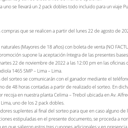
s compras que se realicen a partir del lunes 22 de agosto de 2
s naturales (Mayores de 18 años) con boleta de venta (NO FACT
 promoción supone la aceptación íntegra de las presentes bases
l martes 22 de noviembre de 2022 a las 12:00 pm en las oficinas 
diola 1465 SMP – Lima – Lima.
del sorteo se comunicarán con el ganador mediante el teléfono
 de 48 horas contadas a partir de realizado el sorteo. En dic
r recoja en nuestra planta Celima – Trebol ubicada en Av. Alfre
 Lima, uno de los 2 pack dobles.
adores suplentes al final del sorteo para que en caso alguno de 
ciones estipuladas en el presente documento, se proceda a no
 en que salieron estos tres cupones adicionales y en presencia 
o si, el día de recojo, el ganador no presenta el comprobante d