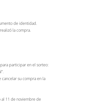
ocumento de identidad.
realizó la compra.
ra participar en el sorteo:
l”.
e cancelar su compra en la
to al 11 de noviembre de
nero o cambiarlo por otros