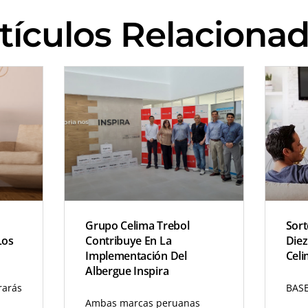
tículos Relaciona
Grupo Celima Trebol
Sort
Los
Contribuye En La
Diez
Implementación Del
Celi
Albergue Inspira
rarás
BASE
Ambas marcas peruanas
ntes
donaron revestimiento
LEE