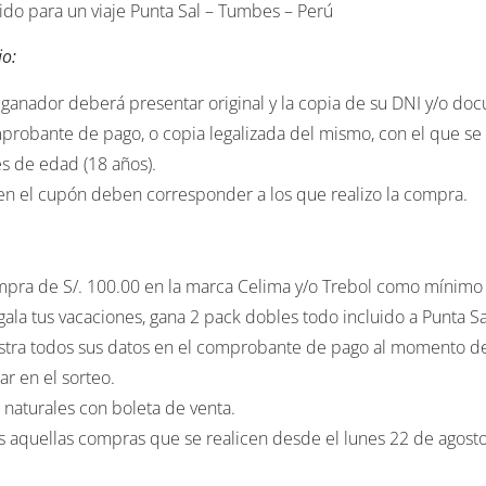
io:
 el ganador deberá presentar original y la copia de su DNI y/o d
robante de pago, o copia legalizada del mismo, con el que se 
s de edad (18 años).
en el cupón deben corresponder a los que realizo la compra.
pra de S/. 100.00 en la marca Celima y/o Trebol como mínimo pa
la tus vacaciones, gana 2 pack dobles todo incluido a Punta Sa
gistra todos sus datos en el comprobante de pago al momento d
ar en el sorteo.
 naturales con boleta de venta.
as aquellas compras que se realicen desde el lunes 22 de agos
 tendrá derecho a solicitar el canje del premio obtenido por di