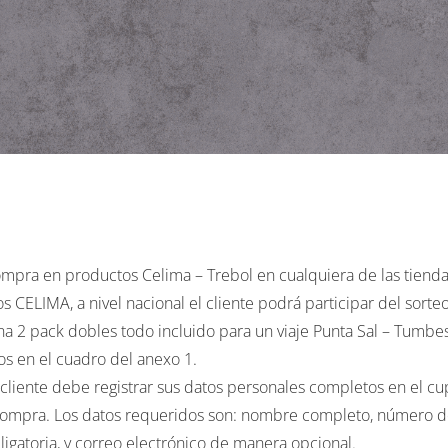
mpra en productos Celima – Trebol en cualquiera de las tienda
os CELIMA, a nivel nacional el cliente podrá participar del sor
ana 2 pack dobles todo incluido para un viaje Punta Sal – Tumbes
os en el cuadro del anexo 1.
l cliente debe registrar sus datos personales completos en el cu
 compra. Los datos requeridos son: nombre completo, número 
ligatoria, y correo electrónico de manera opcional.
 uno se llevará un 2 pack dobles todo incluido para un viaje P