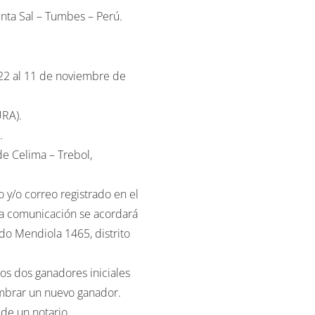
022 al 11 de noviembre de
URA).
.
de Celima – Trebol,
 y/o correo registrado en el
ha comunicación se acordará
do Mendiola 1465, distrito
los dos ganadores iniciales
mbrar un nuevo ganador.
de un notario.
e pago, o copia legalizada