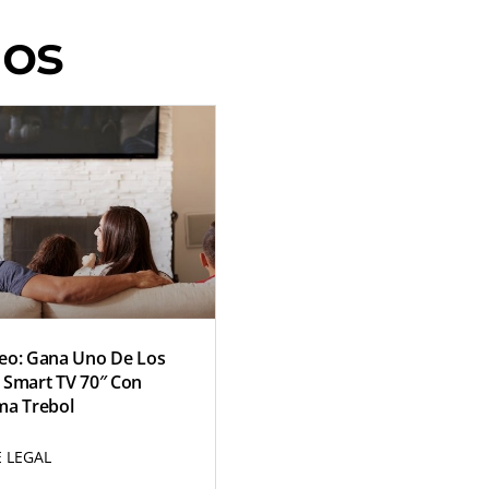
dos
eo: Gana Uno De Los
 Smart TV 70″ Con
ma Trebol
 LEGAL
R MÁS