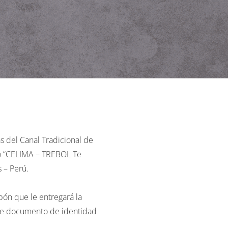
s del Canal Tradicional de
teo “CELIMA – TREBOL Te
 – Perú.
pón que le entregará la
de documento de identidad
unta Sal – Tumbes – Perú.