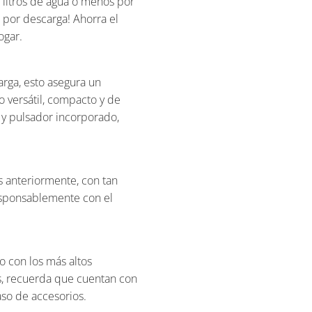
litros de agua ó menos por
s por descarga! Ahorra el
ogar.
rga, esto asegura un
o versátil, compacto y de
a y pulsador incorporado,
 anteriormente, con tan
responsablemente con el
o con los más altos
s, recuerda que cuentan con
aso de accesorios.