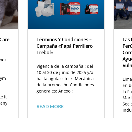
 Care
Términos Y Condiciones –
Las 
Campaña «Papá Parrillero
Per
Trebol»
Com
Ayud
look
Vuln
Vigencia de la campaña : del
10 al 30 de junio de 2025 y/o
nym
hasta agotar stock. Mecánica
Lima
de la promoción Condiciones
En b
generales: Anexo :
la Fu
e it
Mari
many
Soci
READ MORE
Indu
REA