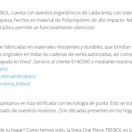
BOL, cuenta con asientos ergonómicos de caída lenta, con sist
pieza, hechos en material de Polipropileno de alto impacto. A
draúlico permite un funcionamiento silencioso.
n fabricadas en materiales resistentes y durables, que brindan s
originales en todas las cadenas de venta autorizadas, así como 
ayuda en línea”, Servicio al cliente 6140300 o mediante nuestras
com/
celimatrebolperu
celima_trebol/
nitarios en loza vitrificada con tecnología de punta. Esto se tra
bado de nuestros inodoros. ¡Son décadas presentes en los hogar
 de tu hogar? Como hemos visto, la línea One Piece TREBOL es l