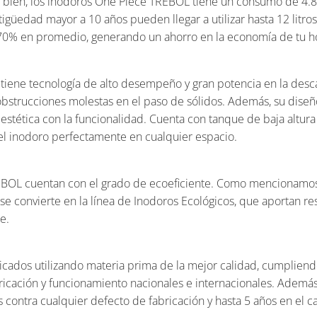
bien, los inodoros One Piece TREBOL tiene un consumo de 4.8 
tigüedad mayor a 10 años pueden llegar a utilizar hasta 12 litro
70% en promedio, generando un ahorro en la economía de tu h
tiene tecnología de alto desempeño y gran potencia en la desca
obstrucciones molestas en el paso de sólidos. Además, su diseñ
 estética con la funcionalidad. Cuenta con tanque de baja altur
l inodoro perfectamente en cualquier espacio.
EBOL cuentan con el grado de ecoeficiente. Como mencionamos
a, se convierte en la línea de Inodoros Ecológicos, que aportan 
e.
ricados utilizando materia prima de la mejor calidad, cumpliend
ricación y funcionamiento nacionales e internacionales. Ademá
s contra cualquier defecto de fabricación y hasta 5 años en el c