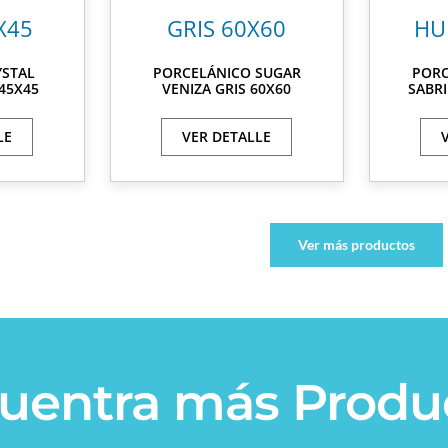
YSTAL
PORCELÁNICO SUGAR
PORC
 45X45
VENIZA GRIS 60X60
SABR
LE
VER DETALLE
Ver más productos
uentra más Produ