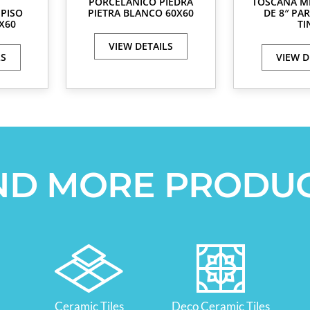
PORCELÁNICO PIEDRA
TOSCANA M
PISO
PIETRA BLANCO 60X60
DE 8″ PA
X60
TI
VIEW DETAILS
LS
VIEW D
ND MORE PRODU
Ceramic Tiles
Deco Ceramic Tiles