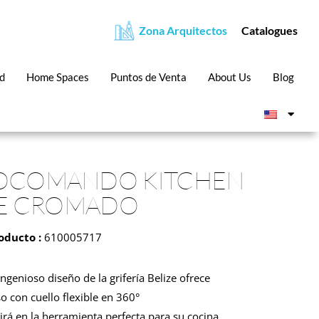
Zona Arquitectos
Catalogues
ad
Home Spaces
Puntos de Venta
About Us
Blog
COMANDO KITCHEN
ZE CROMADO
oducto :
610005717
ingenioso diseño de la grifería Belize ofrece
so con cuello flexible en 360°
irá en la herramienta perfecta para su cocina.