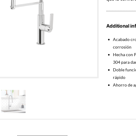
Additional in
Acabado crom
corrosión
Hecha con P
304 para dar
Doble funci
rápido
Ahorro de a