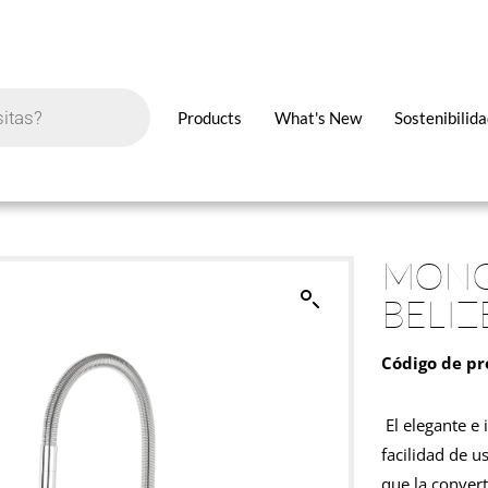
Products
What's New
Sostenibilid
MONO
BELI
Código de pr
El elegante e 
facilidad de u
que la convert