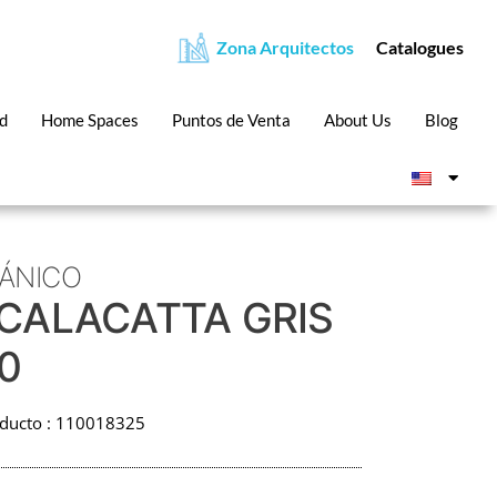
Zona Arquitectos
Catalogues
ad
Home Spaces
Puntos de Venta
About Us
Blog
ÁNICO
 CALACATTA GRIS
0
oducto : 110018325