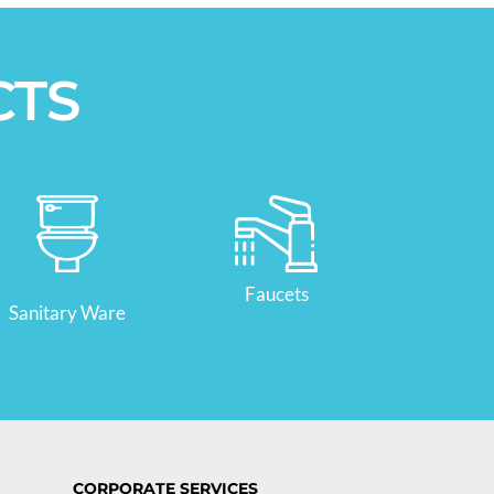
CTS
Faucets
Sanitary Ware
CORPORATE SERVICES