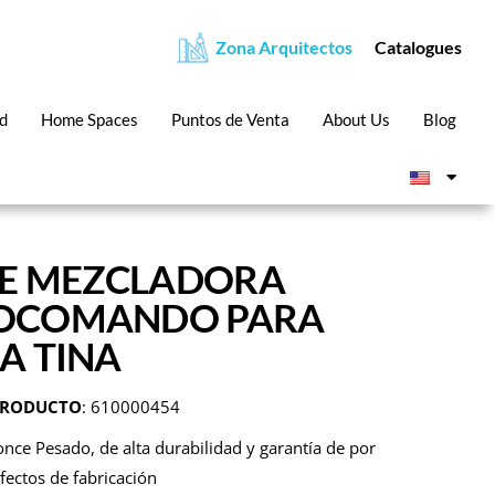
Zona Arquitectos
Catalogues
ad
Home Spaces
Puntos de Venta
About Us
Blog
NE MEZCLADORA
COMANDO PARA
A TINA
PRODUCTO
: 610000454
once Pesado, de alta durabilidad y garantía de por
fectos de fabricación