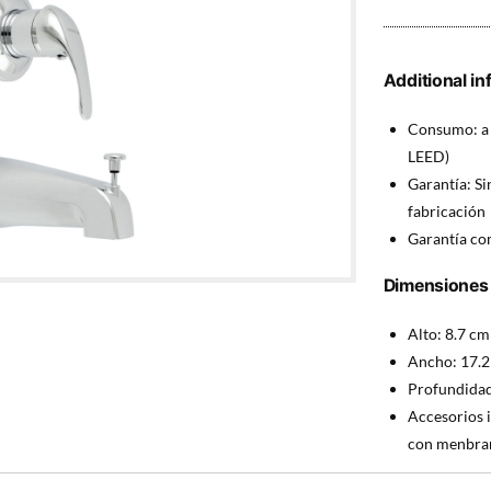
Additional in
Consumo: a 
LEED)
Garantía: Si
fabricación
Garantía com
Dimensiones 
Alto: 8.7 cm
Ancho: 17.2
Profundidad
Accesorios i
con menbran