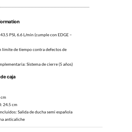
formation
43.5 PSI, 6.6 L/min (cumple con EDGE –
n límite de tiempo contra defectos de
plementaria: Sistema de cierre (5 años)
de caja
 cm
: 24.5 cm
ncluidos: Salida de ducha semi española
a anticaliche