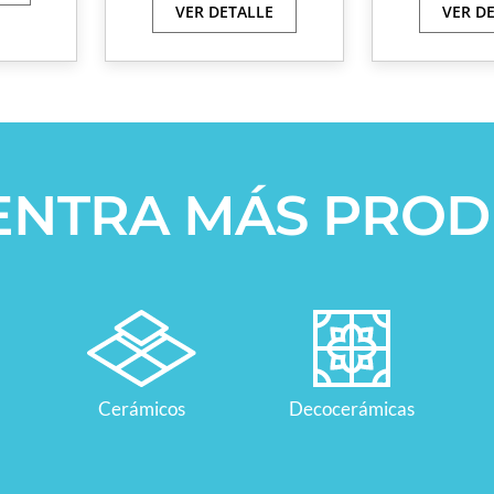
VER DETALLE
VER D
ENTRA MÁS PROD
Cerámicos
Decocerámicas