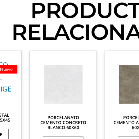
PRODUC
RELACION
Nuevo
STAL
PORCELANATO
PORCE
45X45
CEMENTO CONCRETO
CEMENTO A
BLANCO 60X60
60
E