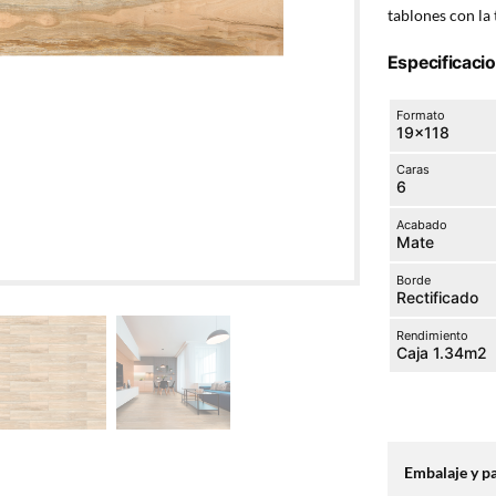
tablones con la 
Especificaci
Formato
19×118
Caras
6
Acabado
Mate
Borde
Rectificado
Rendimiento
Caja 1.34m2
Embalaje y p