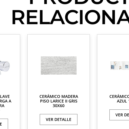
RELACION
LLAVE
CERÁMICO MADERA
CERÁMIC
RGA A
PISO LARICE II GRIS
AZUL 
RA
30X60
O
VER D
VER DETALLE
E